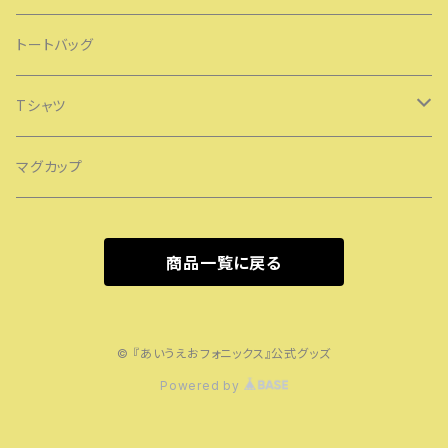
トートバッグ
Tシャツ
レディースTシャツ
マグカップ
メンズTシャツ
商品一覧に戻る
キッズTシャツ
© 『あいうえおフォニックス』公式グッズ
Powered by