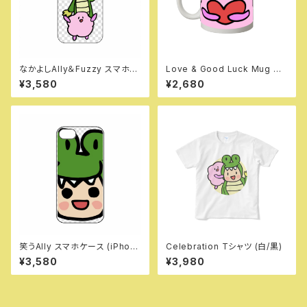
なかよしAlly＆Fuzzy スマホケ
Love & Good Luck Mug Cu
ース (iPhone 12/12 Pro/mini)
p
¥3,580
¥2,680
笑うAlly スマホケース (iPhon
Celebration Tシャツ (白/黒)
e 16)
¥3,580
¥3,980