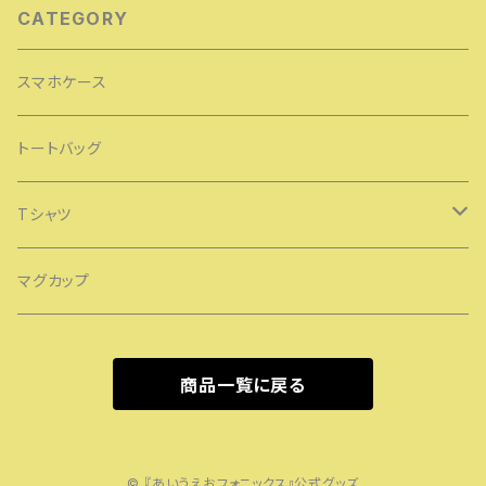
CATEGORY
スマホケース
トートバッグ
Tシャツ
レディースTシャツ
マグカップ
メンズTシャツ
商品一覧に戻る
キッズTシャツ
© 『あいうえおフォニックス』公式グッズ