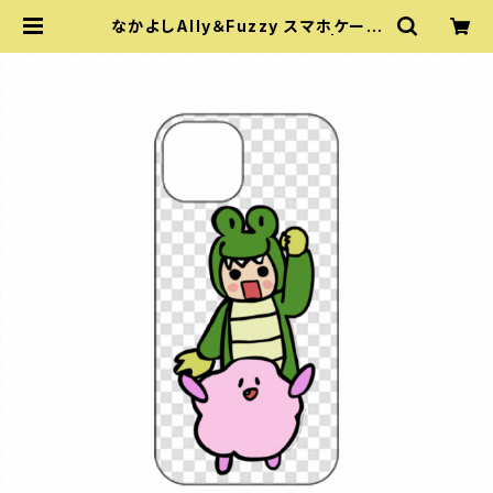
なかよしAlly＆Fuzzy スマホケース
(iPhone 12/12 Pro/mini) | 『あい
うえおフォニックス』公式グッズ