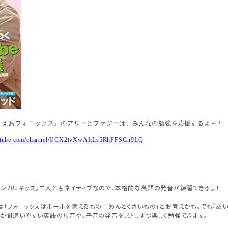
うえおフォニックス』のアリーとファジーは、みんなの勉強を応援するよ～！
outube.com/channel/UCX2tvXwAItLs5RhFFSGn9LQ
ンガルキッズ。二人ともネイティブなので、本格的な英語の発音が練習できるよ！
は「フォニックスはルールを覚えるもの＝めんどくさいもの」とお考えかも。でも『あ
人が間違いやすい英語の母音や、子音の発音を、少しずつ楽しく勉強できます。