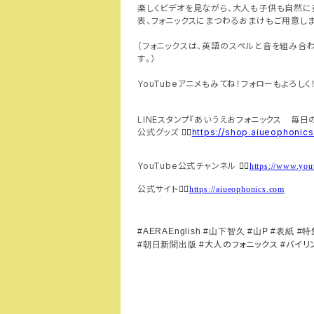
楽しくビデオを見ながら、大人も子供も自然に
表、フォニックスにまつわるおまけもご用意しま
（フォニックスは、英語のスペルと音を組み合
す。）
YouTubeアニメもみてね！フォローもよろしく
LINEスタンプ『あいうえおフォニックス 毎日
公式グッズ
https://shop.aiueophonic
👉🏻
YouTube公式チャンネル
👉🏻
https://www.y
公式サイト
👉🏻
https://aiueophonics.com
#AERAEnglish #
山下智久
#
山
P #
表紙
#
特
大人のフォニックス
バイリ
#
朝日新聞出版
#
#