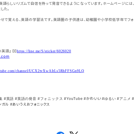
英語らしいリズムで自信を持って発音できるようになっています。ホームページには
した。
わせで覚える、英語の学習法です。英語圏の子供達は、幼稚園や小学校低学年でフォ
！
の英語』
👉🏻
https://line.me/S/sticker/6026020
s.com
outube.com/channel/UCX2tvXwAItLs5RhFFSGn9LQ
かわいい
集
#
英語
#
英語の発音
#
フォニックス
#YouTube
#
#
ゆるい
#
アニメ
ンガル
あいうえおフォニックス
#