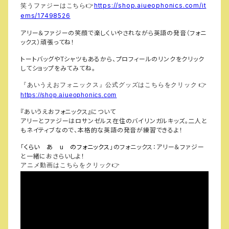
https://shop.aiueophonics.com/it
笑うファジーはこちら
👉
ems/17498526
アリー＆ファジーの笑顔で楽しくいやされながら英語の発音（フォニ
ックス）頑張ってね！
トートバッグや
シャツもあるから、プロフィールのリンクをクリック
T
してショップをみてみてね。
『あいうえおフォニックス』公式グッズはこちらをクリック
👉
https://shop.aiueophonics.com
『あいうえおフォニックス』について
アリーとファジーはロサンゼルス在住のバイリンガルキッズ。二人と
もネイティブなので、本格的な英語の発音が練習できるよ！
「
くらい あ
のフォニックス
」のフォニックス：アリー＆ファジー
u
と一緒におさらいしよ！
アニメ動画はこちらをクリック
👉