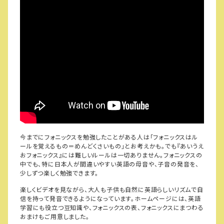
今までにフォニックスを勉強したことがある人は「フォニックスはル
ールを覚えるもの＝めんどくさいもの」とお考えかも。でも『あいうえ
おフォニックス』には難しいルールは一切ありません。フォニックスの
中でも、特に日本人が間違いやすい英語の母音や、子音の発音を、
少しずつ楽しく勉強できます。
楽しくビデオを見ながら、大人も子供も自然に英語らしいリズムで自
信を持って発音できるようになっています。ホームページには、英語
学習にも役立つ豆知識や、フォニックスの表、フォニックスにまつわる
おまけもご用意しました。