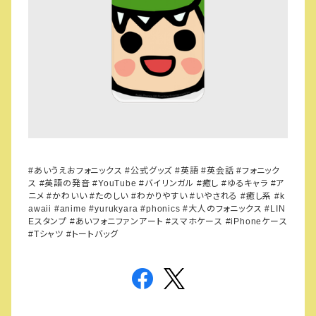
あいうえおフォニックス
公式グッズ
英語
英会話
フォニック
#
#
#
#
#
ス
英語の発音
バイリンガル
癒し
ゆるキャラ
ア
#
#YouTube #
#
#
#
ニメ
かわいい
たのしい
わかりやすい
いやされる
癒し系
#
#
#
#
#
#k
大人のフォニックス
awaii #anime #yurukyara #phonics #
#LIN
スタンプ
あいフォニファンアート
スマホケース
ケース
E
#
#
#iPhone
シャツ
トートバッグ
#T
#