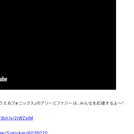
うえおフォニックス』のアリーとファジーは、みんなを応援するよ～！
//bit.ly/2iWZstM
e.me/S/sticker/6026020