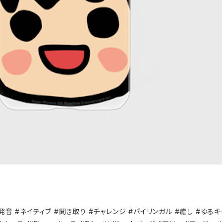
発音 #ネイティブ #聞き取り #チャレンジ #バイリンガル #癒し #ゆるキ