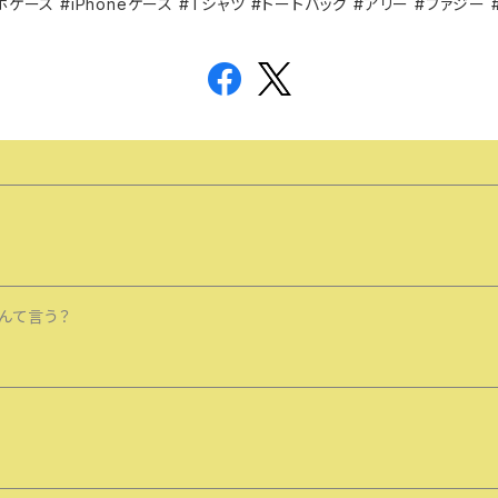
ース #iPhoneケース #Tシャツ #トートバッグ #アリー #ファジー 
んて言う？