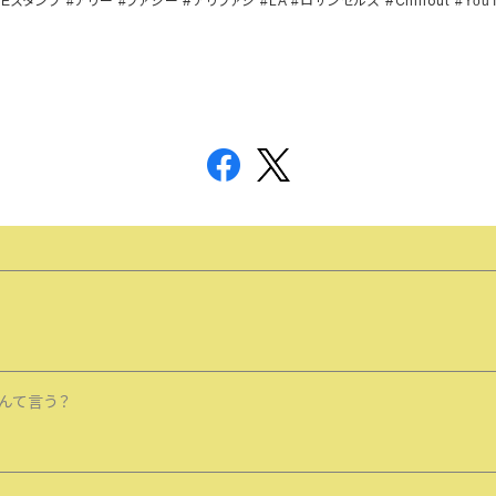
スタンプ
アリー
ファジー
#アリファジ
ロサンゼルス #Chillout
NE
#
#
#LA #
#YouT
んて言う？