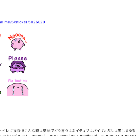
line.me/S/sticker/6026020
トイレ #挨拶 #こんな時
英語でどう言う
ネイティブ
バイリンガル
癒し
ゆる
#
#
#
#
#