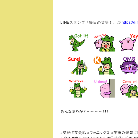
LINE
スタンプ『毎日の英語！』
👉
https://
みんなありがと～～～～！！！
英語
英会話
フォニックス
英語の発音
#
#
#
#
#