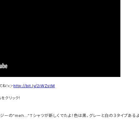
てね！
http://bit.ly/2iWZstM
👉
らをクリック！
ジーの”meh…”Tシャツが新しくでたよ！色は黒、グレーと白の３タイプあ