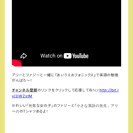
アリーとファジーと一緒に『あいうえおフォニックス』で英語の勉強
がんばろ～！
チャンネル登録
のリンクをクリックして応援してね！
http://bit.l
👉
y/2iWZstM
かわいい「元気な女の子」のファジーと「
小さな英語の先生」アリ
の
シャツあるよ！
ーの
T