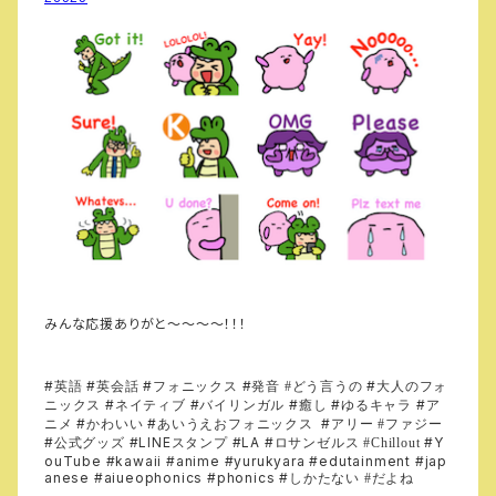
みんな応援ありがと～～～～！！！
#
#
#
#
#
英語
英会話
フォニックス
発音 #どう言うの
大人のフォ
#
#
#
#
#
ニックス
ネイティブ
バイリンガル
癒し
ゆるキャラ
ア
#
#
#
ニメ
かわいい
あいうえおフォニックス
アリー #ファジー
#
#LINE
#LA #
#Y
公式グッズ
スタンプ
ロサンゼルス #Chillout
ouTube #kawaii #anime #yurukyara #edutainment #jap
anese #aiueophonics #phonics #
しかたない #だよね