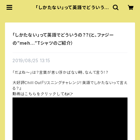
「しかたない」って英語でどういう
の？？(と、ファジーの”meh…”Tシャ
ツのご紹介） | 『あいうえおフォニック
ス』公式グッズ
「しかたない」って英語でどういうの？？(と、ファジー
の”meh…”Tシャツのご紹介）
2019/08/25 13:15
「だよね～」は？言葉が思い浮かばない時、なんて言う！？
大好評
『リスニングチャレンジ！英語でしかたないって言え
Chill Out
る？』
動画はこちらをクリックしてね
👉