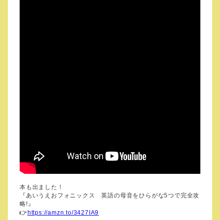
本も出ました！
『あいうえおフォニックス 英語の母音をひらがな
5
つで完全攻
略
!
』
👉
https://amzn.to/3427IA9