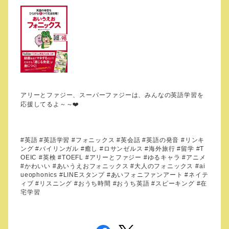
アリーとファジー、スーパーファジーは、みんなの英語学習を
応援してるよ～～
❤️
#
英語
#
英語学習
#
フォニックス
#
英会話
#
英語の発音
#
リンキ
ング
#
バイリンガル
#
癒し
#
ロサンゼルス
#
海外旅行
#
留学
#T
OEIC #
英検
#TOEFL #
アリーとファジー
#
ゆるキャラ
#
アニメ
#
かわいい
#
あいうえおフォニックス
#
大人のフォニックス
#ai
ueophonics #LINE
スタンプ
#
あいフォニファンアート
#
ネイテ
ィブ
#
リスニング
#
おうち時間
#
おうち英語
#
スピーキング
#
在
宅学習