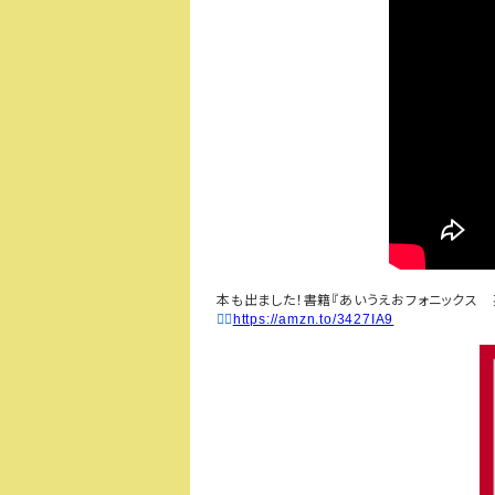
本も出ました！書籍『あいうえおフォニックス
👉🏻
https://amzn.to/3427IA9