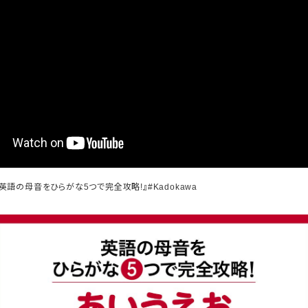
 英語の母音をひらがな
つで完全攻略
』
5
!
#Kadokawa