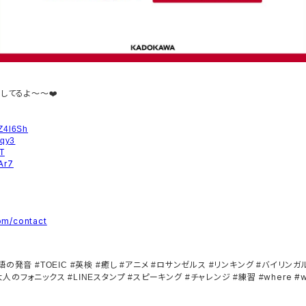
してるよ～～
❤️
/2Z4l6Sh
tIqy3
PT
eAr7
om/contact
語の発音
英検
癒し
アニメ
ロサンゼルス
リンキング
バイリンガ
#TOEIC #
#
#
#
#
#
大人のフォニックス
スタンプ
スピーキング
チャレンジ
練習
where #
#LINE
#
#
#
#