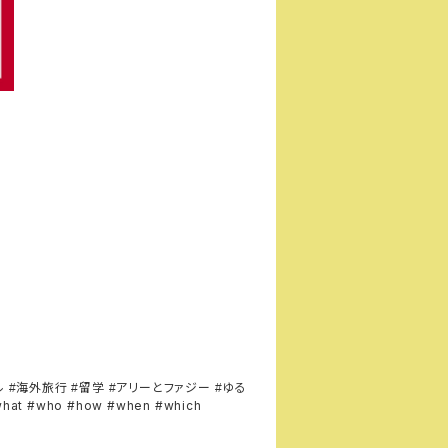
ル
海外旅行
留学
アリーとファジー
ゆる
#
#
#
#
what #who #how #when #which