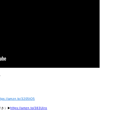
。
ttps://amzn.to/3205tO5
付き）
▶️
https://amzn.to/383Uiro