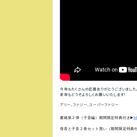
今年もたくさんの応援ありがとうございました
来年もどうぞよろしくお願いいたします
!
アリー、ファジー、スーパーファジー
書籍第２弾（子音編）期間限定特典付き
▶️
h
母音と子音２巻セット買い（期間限定特典