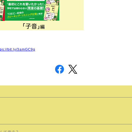
tps://bit.ly/3amGC9g