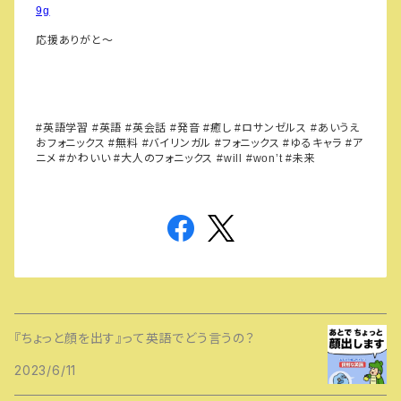
9g
応援ありがと～
英語学習
英語
英会話
発音
癒し
ロサンゼルス
あいうえ
#
#
#
#
#
#
#
おフォニックス
無料
バイリンガル
フォニックス
ゆるキャラ
ア
#
#
#
#
#
ニメ
かわいい
大人のフォニックス
未来
#
#
#will #won’t #
『ちょっと顔を出す』って英語でどう言うの？
2023/6/11