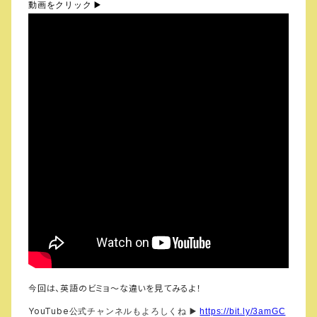
動画をクリック
▶️
今回は、英語のビミョ～な違いを見てみるよ！
YouTube
公式チャンネルもよろしくね
▶️
https://bit.ly/3amGC