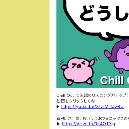
で英語のリスニング力アップ！
Chill Out
動画をクリックしてね
https://youtu.be/XtzrM_fJw4U
▶️
新刊出た！
『あいうえおフォニックス
📘
https://amzn.to/3n4OTXg
▶︎