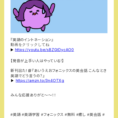
『英語のイントネーション』
動画をクリックしてね
https://youtu.be/sBZGtDycAO0
▶️
【発音が上手い人はやっている!】
新刊出た！
『あいうえおフォニックスの英会話
こんなとき
📘
英語でどう言うの？』
https://amzn.to/3n4OTXg
▶︎
みんな応援ありがと～～！！
英語
英語学習
フォニックス
無料
癒し
英会話
#
#
#
#
#
#
#