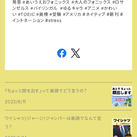
発音
あいうえおフォニックス
大人のフォニックス
ロサ
#
#
#
ンゼルス
バイリンガル
ゆるキャラ
アニメ
かわい
#
#
#
#
い
英検
受験
アメリカ
#ネイティブ #新刊 #
#TOEIC #
#
#
イントネーション #stress
『ちょっと顔を出す』って英語でどう言うの？
2023/6/11
ワイシャツ/ジャージ/ジャンパーは英語でなんて言
う？