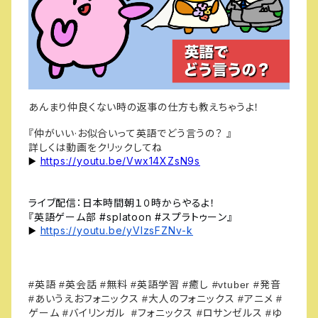
あんまり仲良くない時の返事の仕方も教えちゃうよ！
『仲がいい·お似合いって英語でどう言うの？
』
詳しくは動画をクリックしてね
https://youtu.be/Vwx14XZsN9s
▶️
ライブ配信：日本時間朝１０時からやるよ！
『英語ゲーム部 #splatoon #スプラトゥーン』
https://youtu.be/yVIzsFZNv-k
▶️
英語
英会話
無料
英語学習
癒し
発音
#
#
#
#
#
#vtuber
#
あいうえおフォニックス
大人のフォニックス
アニメ
#
#
#
#
ゲーム
バイリンガル
フォニックス
ロサンゼルス
ゆ
#
#
#
#