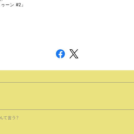
#2
トゥーン
』
んて言う？