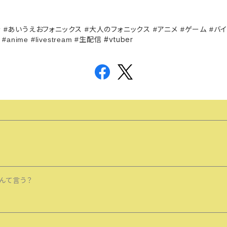
音
あいうえおフォニックス
大人のフォニックス
アニメ
ゲーム
バイ
#
#
#
#
#
生配信 #vtuber
#anime #livestream #
んて言う？