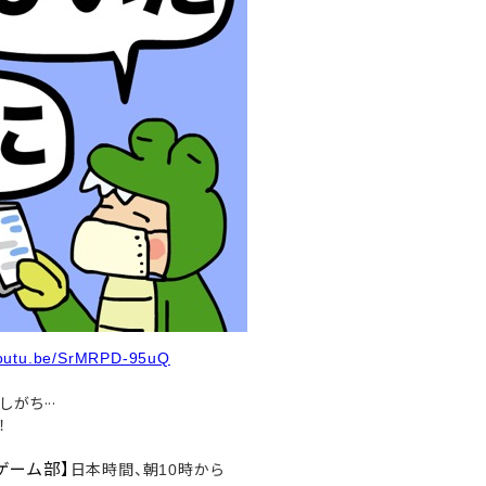
/youtu.be/SrMRPD-95uQ
がち···
！
ゲーム部】
日本時間、朝
時から
10