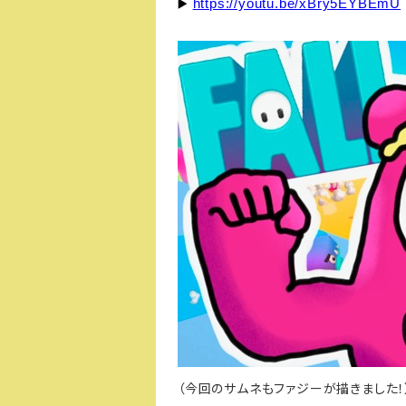
https://youtu.be/xBry5EYBEmU
▶️
（今回のサムネもファジーが描きました！