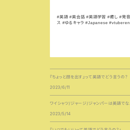
英語
英会話
英語学習
癒し
発
#
#
#
#
#
ス
ゆるキャラ
#
#Japanese #vtuberen 
『ちょっと顔を出す』って英語でどう言うの？
2023/6/11
ワイシャツ/ジャージ/ジャンパーは英語でな
2023/5/14
『いつでもいいって英語でどう言うの？』