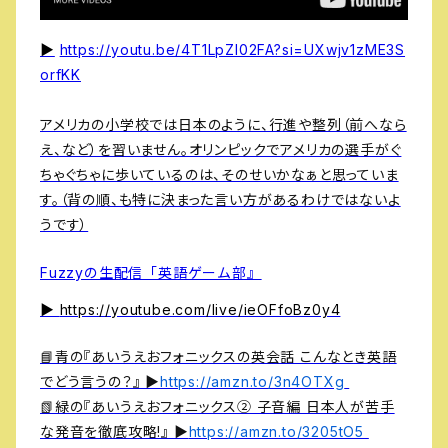
▶️
https://youtu.be/4T1LpZI02FA?si=UXwjv1zME3S
orfKK
アメリカの小学校では日本のように、行進や整列（前へなら
え、など）を習いません。オリンピックでアメリカの選手がぐ
ちゃぐちゃに歩いているのは、そのせいかなぁと思っていま
す。（背の順、も特に決まった言い方があるわけではないよ
うです）
Fuzzyの生配信「英語ゲーム部』
▶️
https://youtube.com/live/ieOFfoBz0y4
📘青の『あいうえおフォニックスの英会話 こんなとき英語
でどう言うの？』 ▶︎
https://amzn.to/3n4OTXg
📗緑の『あいうえおフォニックス② 子音編 日本人が苦手
な発音を徹底攻略!』 ▶︎
https://amzn.to/3205tO5